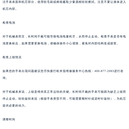
洁手表表面和机芯部分，使用软毛刷或棉签蘸取少量酒精轻轻擦拭。注意不要让液体进入
机芯内部。
检查电池
对于机械表而言，长时间不戴可能导致电池电量耗尽，从而停止走动。检查手表是否有电
池更换标志，如果需要更换电池，请确保操作小心谨慎，避免对内部结构造成损害。
检查上链情况
如果您的手表出现问题建议您尽快拨打欧米茄维修服务中心热线：400-877-2083进行咨
询。
对于机械表来说，上链是维持其正常运转的关键。长时间不戴的手表可能因为缺乏上链而
停止走动。轻轻旋转表冠（根据手表类型不同，可能需要顺时针或逆时针旋转），为机芯
提供必要的动力。
调整时间