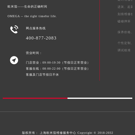
欧米茄——生命的正确时间
进灰、
起雾
划痕维修价
OMEGA -- the right timefor life.
磕碰摔坏

网点服务热线
保养价格、
400-877-2083
个性定制、
调试校准
营业时间：

门店营业：09:00-19:30（节假日正常营业）
客服在线：08:00-22:00（节假日正常营业）
客服及门店节假日不休
版权所有：
上海欧米茄维修服务中心
Copyright © 2018-2032