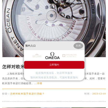
预约入口
关闭
立即预约
怎样对欧米茄手表进行消磁？
提前预约免排队，到店即享服务
上海欧米茄维修服务中心分享：“怎样对欧米茄手表进行消磁？”。欧米茄手表是一款
预约时间有变无需取消，可随时重新预约
高品质的手表，但在使用过程中，可能会受到磁场的影响，导致走时不准。此时，需要对
欧米茄手表进行消磁处理。...
详细
标签：
怎样对欧米茄手表进行消磁？
时间：
2023-12-10