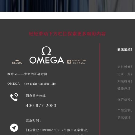
轻轻滑动下方栏目探索更多精彩内容
欧米茄维修
走时维修价
欧米茄——生命的正确时间
进灰、
起雾
划痕维修价
OMEGA -- the right timefor life.
磕碰摔坏

网点服务热线
保养价格、
400-877-2083
个性定制、
调试校准
营业时间：

门店营业：09:00-19:30（节假日正常营业）