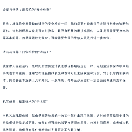
诊断与评估：摩天轮的“安全检查”
首先，就像乘坐摩天轮前进行的安全检查一样，我们需要对欧米茄手表进行初步的诊断与
评估。这包括观察表盘是否走时异常、是否有明显的磨损或损伤、以及是否需要更换电池
等基本问题。如果问题较为复杂，可能需要专业的维修人员进行进一步检查。
清洁与保养：日常维护的“清洁工”
就像摩天轮在运行一段时间后需要清洁轨道以保持顺畅运行一样，定期清洁和保养欧米茄
手表也非常重要。使用软布轻轻擦拭表壳和表带可以去除灰尘和污垢。对于机芯内部的清
洁，则需要更专业的工具和知识。一般来说，每年至少应进行一次全面的专业清洗和保
养。
机芯修复：精准技术的“手术室”
当机芯出现损伤时，就像是摩天轮吊舱中的某个部件出现了故障。这时就需要找到专业的
维修师进行修复或更换。修复过程可能包括更换磨损的零件、校准时间误差、或者解决机
械故障等。确保所有零件都精确对齐并正常工作是关键。