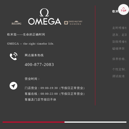

欧米茄维修
走时维修价
欧米茄——生命的正确时间
进灰、
起雾
划痕维修价
OMEGA -- the right timefor life.
磕碰摔坏

网点服务热线
保养价格、
400-877-2083
个性定制、
调试校准
营业时间：

门店营业：09:00-19:30（节假日正常营业）
客服在线：08:00-22:00（节假日正常营业）
客服及门店节假日不休