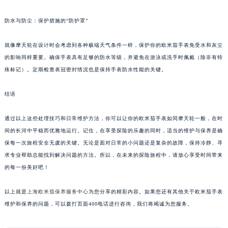
防水与防尘：保护措施的“防护罩”
就像摩天轮在设计时会考虑到各种极端天气条件一样，保护你的欧米茄手表免受水和灰尘
的影响同样重要。确保手表具有足够的防水等级，并避免在游泳或洗手时佩戴（除非有特
殊标记）。定期检查表冠密封情况也是保持手表防水性能的关键。
结语
通过以上这些处理技巧和日常维护方法，你可以让你的欧米茄手表如同摩天轮一般，在时
间的长河中平稳而优雅地运行。记住，在享受探险的乐趣的同时，适当的维护与保养是确
保每一次旅程安全无虞的关键。无论是面对日常的小问题还是复杂的故障，保持冷静、寻
求专业帮助总能找到解决问题的方法。所以，在未来的探险旅程中，请放心享受时间带来
的每一份美好吧！
以上就是
上海欧米茄保养服务中心
为您分享的精彩内容。如果您还有其他关于欧米茄手表
维护和保养的问题，可以拨打页面400电话进行咨询，我们将竭诚为您服务。