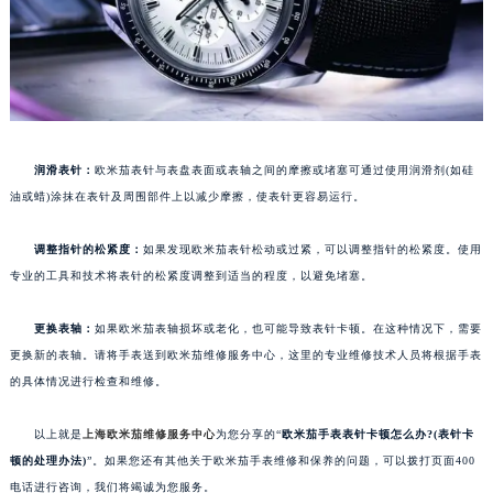
润滑表针：
欧米茄表针与表盘表面或表轴之间的摩擦或堵塞可通过使用润滑剂(如硅
油或蜡)涂抹在表针及周围部件上以减少摩擦，使表针更容易运行。
调整指针的松紧度：
如果发现欧米茄表针松动或过紧，可以调整指针的松紧度。使用
专业的工具和技术将表针的松紧度调整到适当的程度，以避免堵塞。
更换表轴：
如果欧米茄表轴损坏或老化，也可能导致表针卡顿。在这种情况下，需要
更换新的表轴。请将手表送到欧米茄维修服务中心，这里的专业维修技术人员将根据手表
的具体情况进行检查和维修。
以上就是
上海欧米茄维修服务中心
为您分享的“
欧米茄手表表针卡顿怎么办?(表针卡
顿的处理办法)
”。如果您还有其他关于欧米茄手表维修和保养的问题，可以拨打页面400
电话进行咨询，我们将竭诚为您服务。