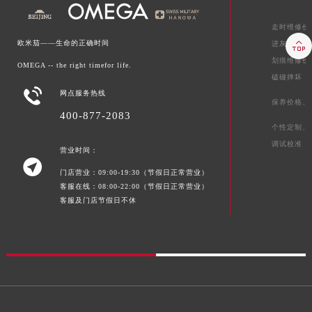
走时维修价

欧米茄——生命的正确时间
进灰、
起雾
划痕维修价
OMEGA -- the right timefor life.
磕碰摔坏

网点服务热线
保养价格、
400-877-2083
个性定制、
调试校准
营业时间：

门店营业：09:00-19:30（节假日正常营业）
客服在线：08:00-22:00（节假日正常营业）
客服及门店节假日不休